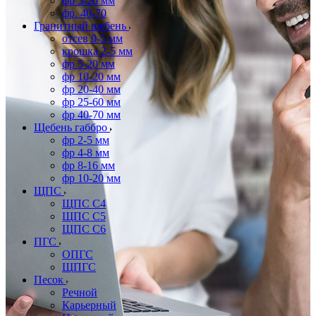
фр 5-20 мм
фр. 40-70
Гранитный щебень
отсев 0-5 мм
крошка 2-5 мм
фр 5-20 мм
фр 10-20 мм
фр 20-40 мм
фр 25-60 мм
фр 40-70 мм
Щебень габбро
фр 2-5 мм
фр 4-8 мм
фр 8-16 мм
фр 10-20 мм
ЩПС
ЩПС С4
ЩПС С5
ЩПС С6
ПГС
ОПГС
ЩПГС
Песок
Речной
Карьерный