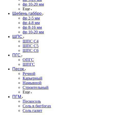
фр 10-20 мм
Еще
Щебень габбро
фр 2-5 мм
фр 4-8 мм
фр 8-16 мм
фр 10-20 мм
ЩПС
ЩПС С4
ЩПС С5
ЩПС С6
ПГС
ОПГС
ЩПГС
Песок
Речной
Карьерный
Намывной
Строительный
Еще
ПГМ
Пескосоль
Соль в бигбэгах
Соль галит