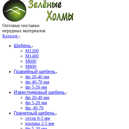
Оптовые поставки
нерудных материалов
Каталог
Щебень
М1200
М1400
М600
М800
Гравийный щебень
фр 20-40 мм
фр 40-70 мм
фр 5-20 мм
Известняковый щебень
фр 20-40 мм
фр 5-20 мм
фр. 40-70
Гранитный щебень
отсев 0-5 мм
крошка 2-5 мм
фр 5-20 мм