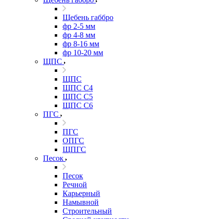
Щебень габбро
фр 2-5 мм
фр 4-8 мм
фр 8-16 мм
фр 10-20 мм
ЩПС
ЩПС
ЩПС С4
ЩПС С5
ЩПС С6
ПГС
ПГС
ОПГС
ЩПГС
Песок
Песок
Речной
Карьерный
Намывной
Строительный