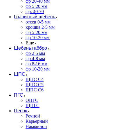
фр 20-40 мм
фр 5-20 мм
фр. 40-70
Гранитный щебень
отсев 0-5 мм
крошка 2-5 мм
фр 5-20 мм
фр 10-20 мм
Еще
Щебень габбро
фр 2-5 мм
фр 4-8 мм
фр 8-16 мм
фр 10-20 мм
ЩПС
ЩПС С4
ЩПС С5
ЩПС С6
ПГС
ОПГС
ЩПГС
Песок
Речной
Карьерный
Намывной