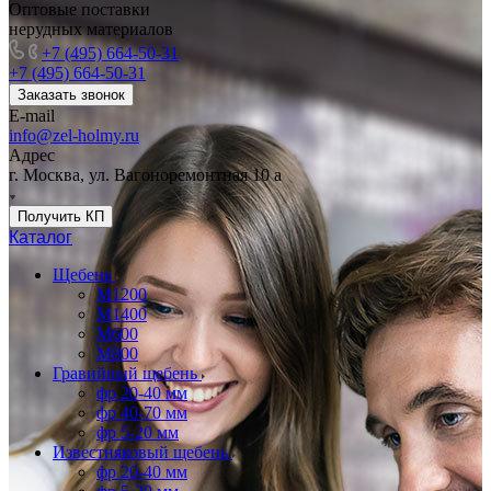
Оптовые поставки
нерудных материалов
+7 (495) 664-50-31
+7 (495) 664-50-31
Заказать звонок
E-mail
info@zel-holmy.ru
Адрес
г. Москва, ул. Вагоноремонтная 10 а
Получить КП
Каталог
Щебень
М1200
М1400
М600
М800
Гравийный щебень
фр 20-40 мм
фр 40-70 мм
фр 5-20 мм
Известняковый щебень
фр 20-40 мм