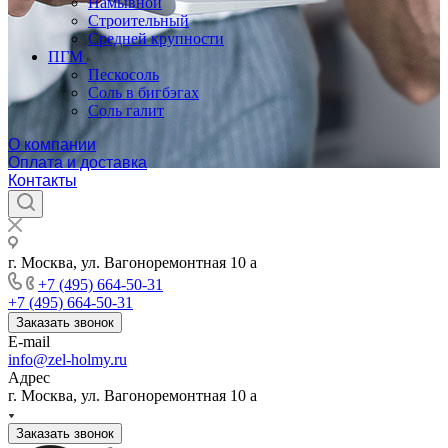
Намывной
Строительный
Средней крупности
ПГМ
Пескосоль
Соль в бигбэгах
Соль галит
О компании
Оплата и доставка
Контакты
г. Москва, ул. Вагоноремонтная 10 а
+7 (495) 664-50-31
+7 (495) 664-50-31
Заказать звонок
E-mail
info@zel-holmy.ru
Адрес
г. Москва, ул. Вагоноремонтная 10 а
Заказать звонок